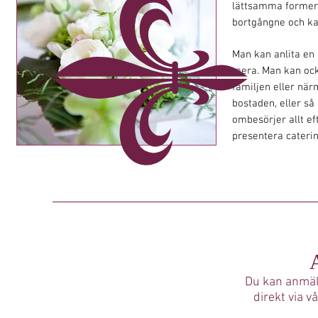
lättsamma former.
bortgångne och ka
Man kan anlita en
mera.
Man kan ock
familjen eller när
bostaden, eller s
ombesörjer allt ef
presentera caterin
Du kan anmäl
direkt via 