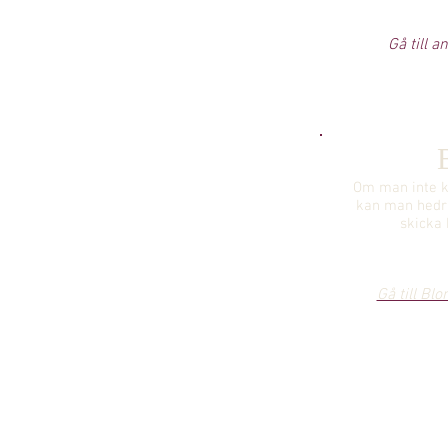
Gå till 
Om man inte k
kan man hedr
skicka
Gå till Bl
SAJTKARTA