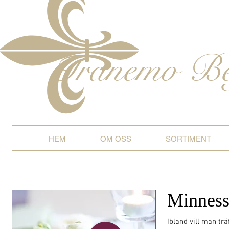
Tranemo
Be
HEM
OM OSS
SORTIMENT
Minnes
Ibland vill man t