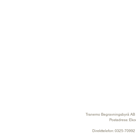
Hem
Om oss
Produkter
Kistor
Urnor
Blommor & Dekor
Gravstenar
Anmälan till minnesstund
Kontakt
Tranemo Begravningsbyrå AB
Postadress: Eko
Direkttelefon: 0325-70992