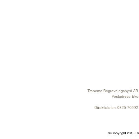
Kistor
Urnor
Blommor & Dekor
Gravstenar
Anmälan till minnesstund
Kontakt
Tranemo Begravningsbyrå AB
Postadress: Eko
Direkttelefon: 0325-70992
© Copyright 2015 T