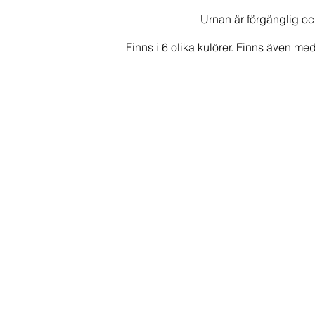
Urnan är förgänglig och
Finns i 6 olika kulörer. Finns även 
Tradition - vit
Tradition - ljusb
Pris:
Pris:
2
2
800
800
kr
kr