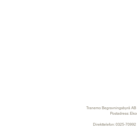
Om oss
Produkter
Kistor
Urnor
Blommor & Dekor
Gravstenar
Anmälan till minnesstund
Kontakt
Tranemo Begravningsbyrå AB
Postadress: Eko
Direkttelefon: 0325-70992