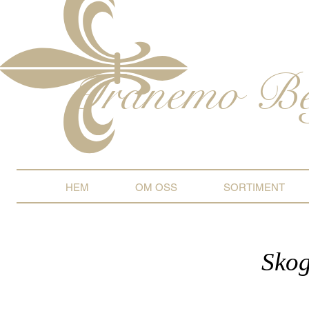
Tranemo
Be
HEM
OM OSS
SORTIMENT
Sko